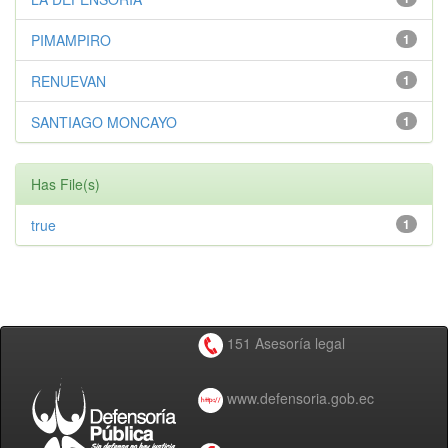
PIMAMPIRO
1
RENUEVAN
1
SANTIAGO MONCAYO
1
Has File(s)
true
1
151 Asesoría legal
www.defensoria.gob.ec