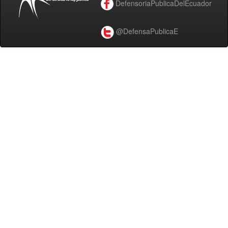
DefensoriaPublicaDelEcuador
@DefensaPublicaE