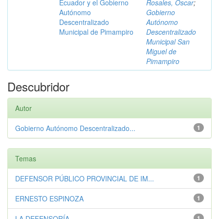
Ecuador y el Gobierno
Rosales, Óscar
;
Autónomo
Gobierno
Descentralizado
Autónomo
Municipal de Pimampiro
Descentralizado
Municipal San
Miguel de
Pimampiro
Descubridor
Autor
Gobierno Autónomo Descentralizado...
1
Temas
DEFENSOR PÚBLICO PROVINCIAL DE IM...
1
ERNESTO ESPINOZA
1
LA DEFENSORÍA
1