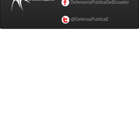
DefensoriaPublicaDelEcuador
@DefensaPublicaE