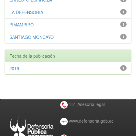
LA DEFENSORÍA
1
PIMAMPIRO
1
SANTIAGO MONCAYO
1
Fecha de la publicación
2019
1
151 Asesoría legal
www.defensoria.gob.ec