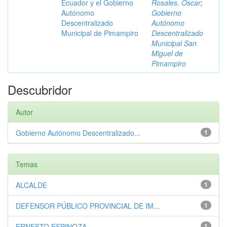
Ecuador y el Gobierno
Rosales, Óscar
;
Autónomo
Gobierno
Descentralizado
Autónomo
Municipal de Pimampiro
Descentralizado
Municipal San
Miguel de
Pimampiro
Descubridor
Autor
Gobierno Autónomo Descentralizado...
1
Temas
ALCALDE
1
DEFENSOR PÚBLICO PROVINCIAL DE IM...
1
ERNESTO ESPINOZA
1