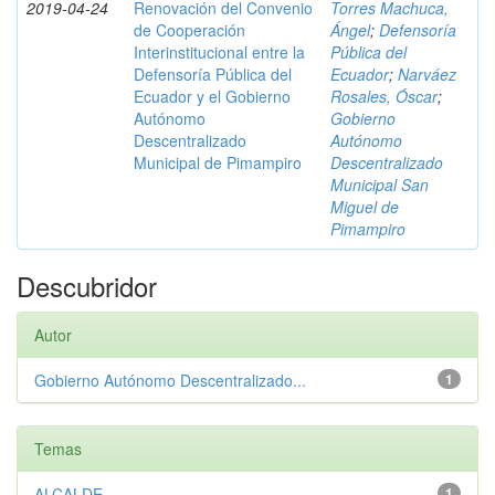
2019-04-24
Renovación del Convenio
Torres Machuca,
de Cooperación
Ángel
;
Defensoría
Interinstitucional entre la
Pública del
Defensoría Pública del
Ecuador
;
Narváez
Ecuador y el Gobierno
Rosales, Óscar
;
Autónomo
Gobierno
Descentralizado
Autónomo
Municipal de Pimampiro
Descentralizado
Municipal San
Miguel de
Pimampiro
Descubridor
Autor
Gobierno Autónomo Descentralizado...
1
Temas
ALCALDE
1