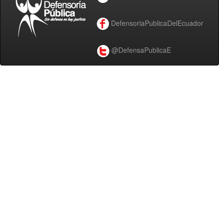
DefensoriaPublicaDelEcuador
@DefensaPublicaE