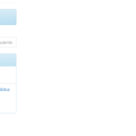
guiente
blica