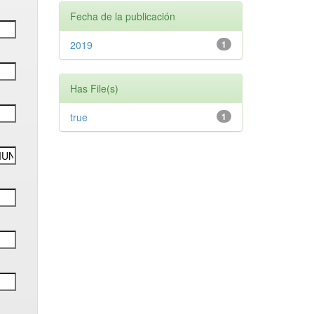
Fecha de la publicación
2019
1
Has File(s)
true
1