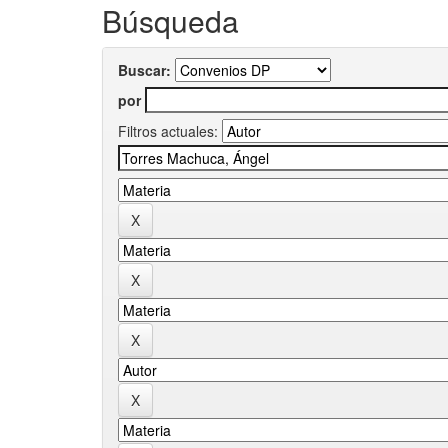
Búsqueda
Buscar:
por
Filtros actuales: