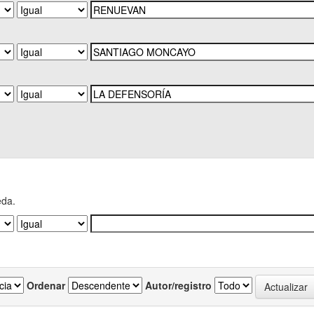
eda.
Ordenar
Autor/registro