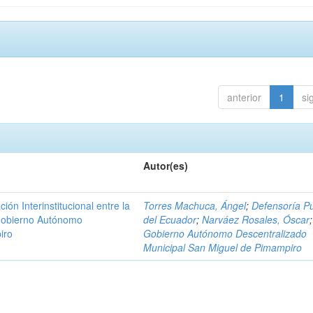
anterior
1
si
Autor(es)
n Interinstitucional entre la
Torres Machuca, Ángel
;
Defensoría Pú
 Gobierno Autónomo
del Ecuador
;
Narváez Rosales, Óscar
;
iro
Gobierno Autónomo Descentralizado
Municipal San Miguel de Pimampiro