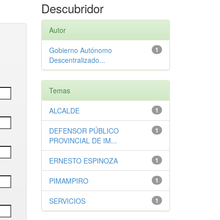
Descubridor
Autor
Gobierno Autónomo
1
Descentralizado...
Temas
ALCALDE
1
DEFENSOR PÚBLICO
1
PROVINCIAL DE IM...
ERNESTO ESPINOZA
1
PIMAMPIRO
1
SERVICIOS
1