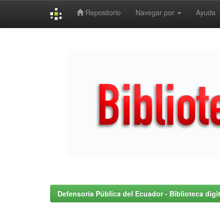
Repositorio
Navegar por
Ayuda
Skip
navigation
Defensoría Pública del Ecuador - Biblioteca digit