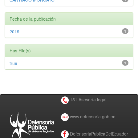
Fecha de la publicación
2019
1
Has File(s)
true
1
151 Asesoría legal
www.defensoria.gob.ec
DefensoriaPublicaDelEcuador