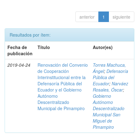
anterior
1
siguiente
Resultados por ítem:
Fecha de
Título
Autor(es)
publicación
2019-04-24
Renovación del Convenio
Torres Machuca,
de Cooperación
Ángel
;
Defensoría
Interinstitucional entre la
Pública del
Defensoría Pública del
Ecuador
;
Narváez
Ecuador y el Gobierno
Rosales, Óscar
;
Autónomo
Gobierno
Descentralizado
Autónomo
Municipal de Pimampiro
Descentralizado
Municipal San
Miguel de
Pimampiro