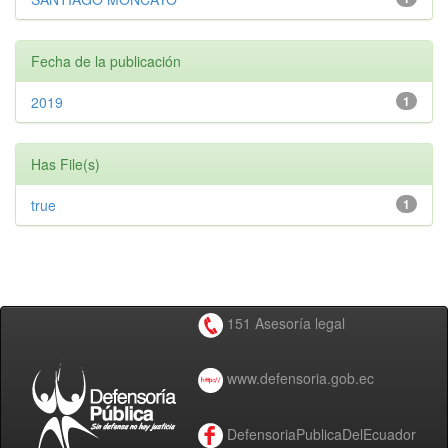
Fecha de la publicación
2019
1
Has File(s)
true
1
151 Asesoría legal
www.defensoria.gob.ec
DefensoriaPublicaDelEcuador