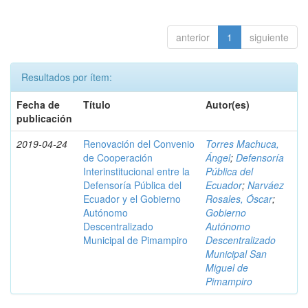
anterior
1
siguiente
Resultados por ítem:
Fecha de
Título
Autor(es)
publicación
2019-04-24
Renovación del Convenio
Torres Machuca,
de Cooperación
Ángel
;
Defensoría
Interinstitucional entre la
Pública del
Defensoría Pública del
Ecuador
;
Narváez
Ecuador y el Gobierno
Rosales, Óscar
;
Autónomo
Gobierno
Descentralizado
Autónomo
Municipal de Pimampiro
Descentralizado
Municipal San
Miguel de
Pimampiro