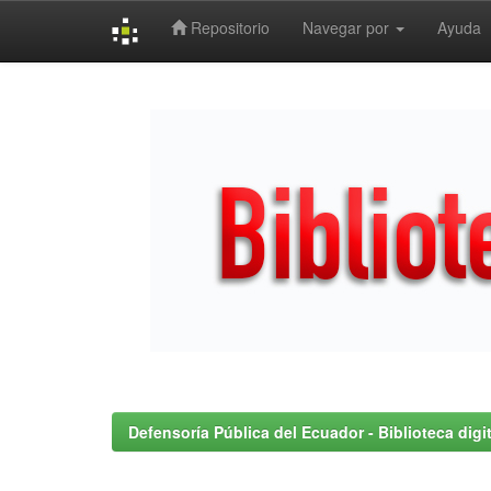
Repositorio
Navegar por
Ayuda
Skip
navigation
Defensoría Pública del Ecuador - Biblioteca digit