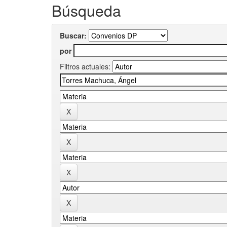
Búsqueda
Buscar:
por
Filtros actuales: