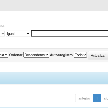
eda.
Ordenar
Autor/registro
anterior
1
si