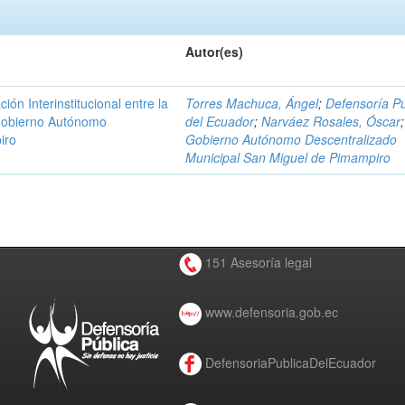
Autor(es)
n Interinstitucional entre la
Torres Machuca, Ángel
;
Defensoría Pú
 Gobierno Autónomo
del Ecuador
;
Narváez Rosales, Óscar
;
iro
Gobierno Autónomo Descentralizado
Municipal San Miguel de Pimampiro
151 Asesoría legal
www.defensoria.gob.ec
DefensoriaPublicaDelEcuador