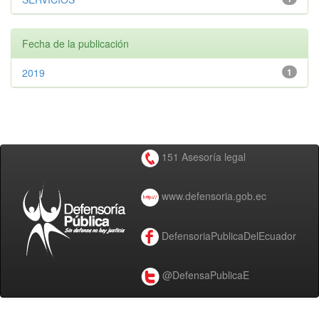
Fecha de la publicación
2019
1
151 Asesoría legal
www.defensoria.gob.ec
DefensoriaPublicaDelEcuador
@DefensaPublicaE