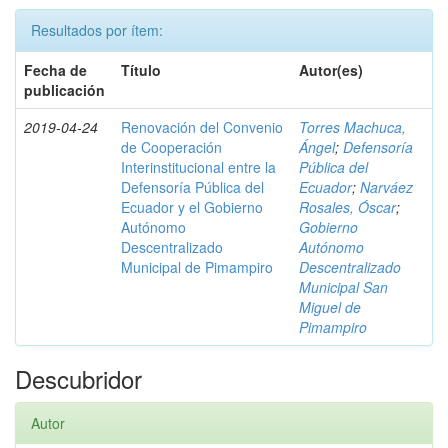
Resultados por ítem:
Fecha de
Título
Autor(es)
publicación
2019-04-24
Renovación del Convenio
Torres Machuca,
de Cooperación
Ángel
;
Defensoría
Interinstitucional entre la
Pública del
Defensoría Pública del
Ecuador
;
Narváez
Ecuador y el Gobierno
Rosales, Óscar
;
Autónomo
Gobierno
Descentralizado
Autónomo
Municipal de Pimampiro
Descentralizado
Municipal San
Miguel de
Pimampiro
Descubridor
Autor