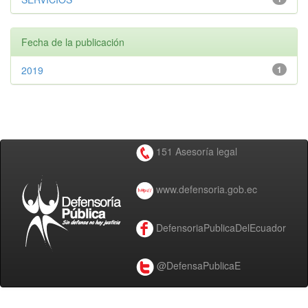
Fecha de la publicación
2019
1
151 Asesoría legal
www.defensoria.gob.ec
DefensoriaPublicaDelEcuador
@DefensaPublicaE