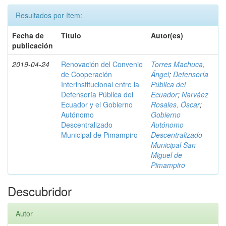
Resultados por ítem:
Fecha de
Título
Autor(es)
publicación
2019-04-24
Renovación del Convenio
Torres Machuca,
de Cooperación
Ángel
;
Defensoría
Interinstitucional entre la
Pública del
Defensoría Pública del
Ecuador
;
Narváez
Ecuador y el Gobierno
Rosales, Óscar
;
Autónomo
Gobierno
Descentralizado
Autónomo
Municipal de Pimampiro
Descentralizado
Municipal San
Miguel de
Pimampiro
Descubridor
Autor