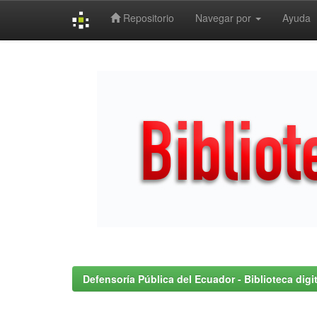
Repositorio
Navegar por
Ayuda
Skip
navigation
Defensoría Pública del Ecuador - Biblioteca digit