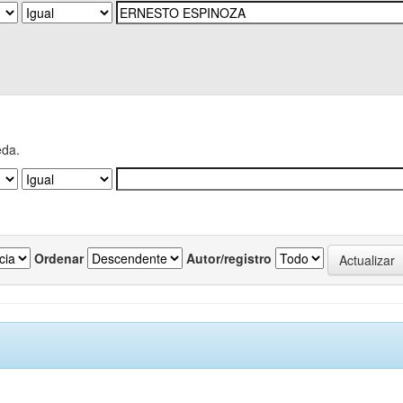
eda.
Ordenar
Autor/registro