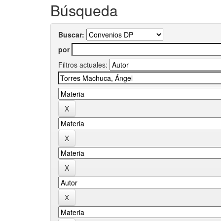
Búsqueda
Buscar:
por
Filtros actuales: