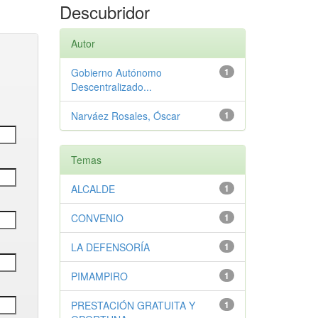
Descubridor
Autor
Gobierno Autónomo
1
Descentralizado...
Narváez Rosales, Óscar
1
Temas
ALCALDE
1
CONVENIO
1
LA DEFENSORÍA
1
PIMAMPIRO
1
PRESTACIÓN GRATUITA Y
1