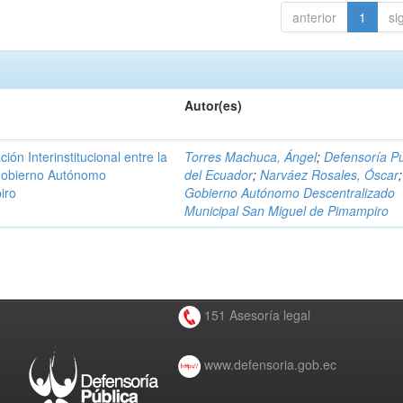
anterior
1
si
Autor(es)
n Interinstitucional entre la
Torres Machuca, Ángel
;
Defensoría Pú
 Gobierno Autónomo
del Ecuador
;
Narváez Rosales, Óscar
;
iro
Gobierno Autónomo Descentralizado
Municipal San Miguel de Pimampiro
151 Asesoría legal
www.defensoria.gob.ec