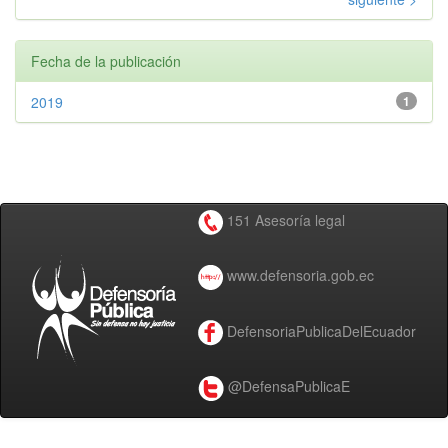
Fecha de la publicación
2019
1
151 Asesoría legal
www.defensoria.gob.ec
DefensoriaPublicaDelEcuador
@DefensaPublicaE