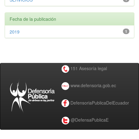
Fecha de la publicación
2019
1
151 Asesoría legal
www.defensoria.gob.ec
DefensoriaPublicaDelEcuador
@DefensaPublicaE