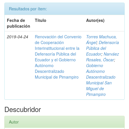
Resultados por ítem:
Fecha de
Título
Autor(es)
publicación
2019-04-24
Renovación del Convenio
Torres Machuca,
de Cooperación
Ángel
;
Defensoría
Interinstitucional entre la
Pública del
Defensoría Pública del
Ecuador
;
Narváez
Ecuador y el Gobierno
Rosales, Óscar
;
Autónomo
Gobierno
Descentralizado
Autónomo
Municipal de Pimampiro
Descentralizado
Municipal San
Miguel de
Pimampiro
Descubridor
Autor