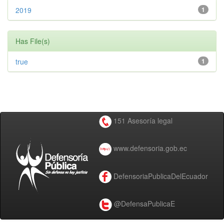
2019
1
Has File(s)
true
1
151 Asesoría legal
www.defensoria.gob.ec
DefensoriaPublicaDelEcuador
@DefensaPublicaE