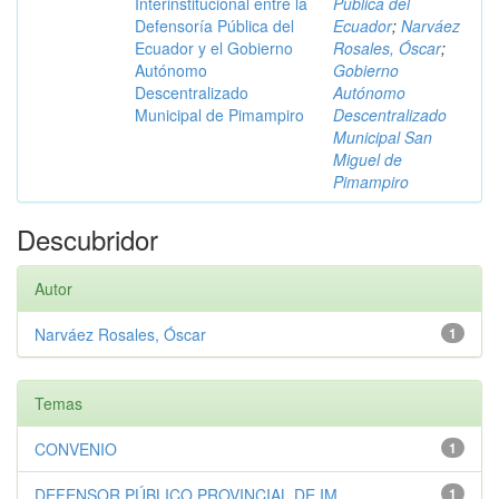
Interinstitucional entre la
Pública del
Defensoría Pública del
Ecuador
;
Narváez
Ecuador y el Gobierno
Rosales, Óscar
;
Autónomo
Gobierno
Descentralizado
Autónomo
Municipal de Pimampiro
Descentralizado
Municipal San
Miguel de
Pimampiro
Descubridor
Autor
Narváez Rosales, Óscar
1
Temas
CONVENIO
1
DEFENSOR PÚBLICO PROVINCIAL DE IM...
1