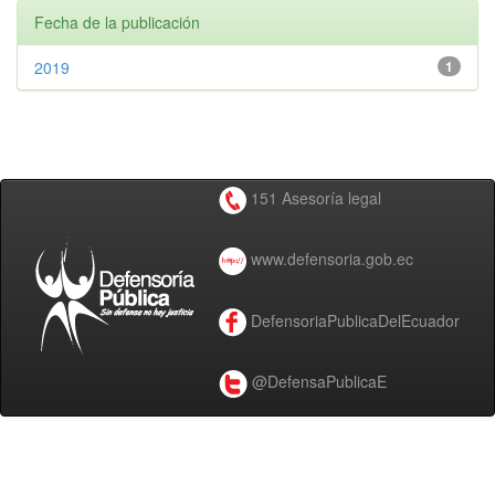
Fecha de la publicación
2019
1
151 Asesoría legal
www.defensoria.gob.ec
DefensoriaPublicaDelEcuador
@DefensaPublicaE