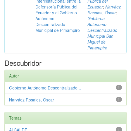
Interinstitucional entre la
Pública del
Defensoría Pública del
Ecuador
;
Narváez
Ecuador y el Gobierno
Rosales, Óscar
;
Autónomo
Gobierno
Descentralizado
Autónomo
Municipal de Pimampiro
Descentralizado
Municipal San
Miguel de
Pimampiro
Descubridor
Autor
Gobierno Autónomo Descentralizado...
1
Narváez Rosales, Óscar
1
Temas
ALCALDE
1