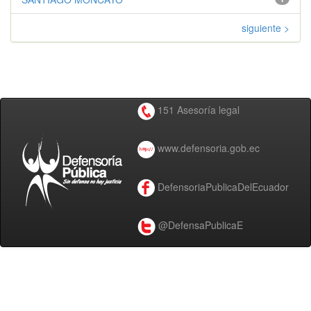
siguiente >
151 Asesoría legal
www.defensoria.gob.ec
DefensoriaPublicaDelEcuador
@DefensaPublicaE