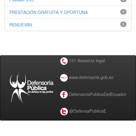
PRESTACIÓN GRATUITA Y OPORTUNA
1
RENUEVAN
1
151 Asesoría legal
www.defensoria.gob.ec
DefensoriaPublicaDelEcuador
@DefensaPublicaE