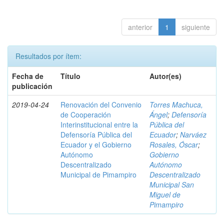
anterior
1
siguiente
Resultados por ítem:
Fecha de
Título
Autor(es)
publicación
2019-04-24
Renovación del Convenio
Torres Machuca,
de Cooperación
Ángel
;
Defensoría
Interinstitucional entre la
Pública del
Defensoría Pública del
Ecuador
;
Narváez
Ecuador y el Gobierno
Rosales, Óscar
;
Autónomo
Gobierno
Descentralizado
Autónomo
Municipal de Pimampiro
Descentralizado
Municipal San
Miguel de
Pimampiro