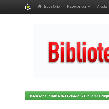
Repositorio
Navegar por
Ayuda
Skip
navigation
Defensoría Pública del Ecuador - Biblioteca digit