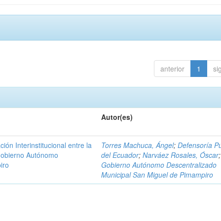
anterior
1
si
Autor(es)
n Interinstitucional entre la
Torres Machuca, Ángel
;
Defensoría Pú
 Gobierno Autónomo
del Ecuador
;
Narváez Rosales, Óscar
;
iro
Gobierno Autónomo Descentralizado
Municipal San Miguel de Pimampiro