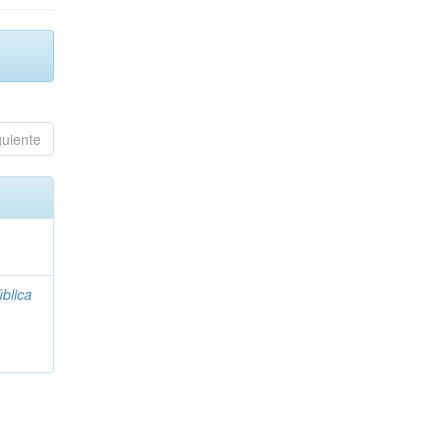
guiente
blica