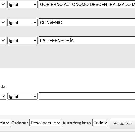
eda.
Ordenar
Autor/registro