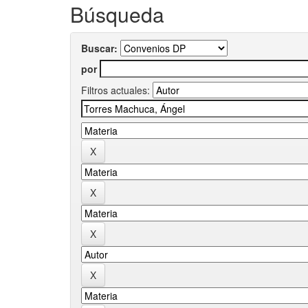
Búsqueda
Buscar:
por
Filtros actuales: