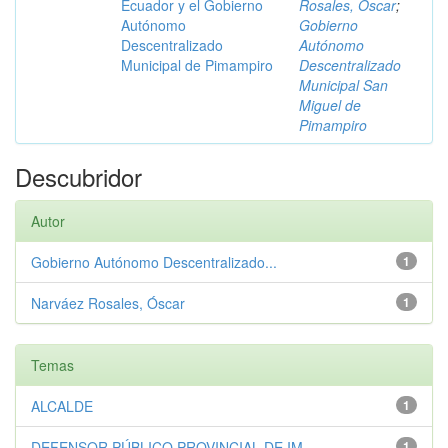
Ecuador y el Gobierno
Rosales, Óscar
;
Autónomo
Gobierno
Descentralizado
Autónomo
Municipal de Pimampiro
Descentralizado
Municipal San
Miguel de
Pimampiro
Descubridor
Autor
Gobierno Autónomo Descentralizado...
1
Narváez Rosales, Óscar
1
Temas
ALCALDE
1
DEFENSOR PÚBLICO PROVINCIAL DE IM...
1