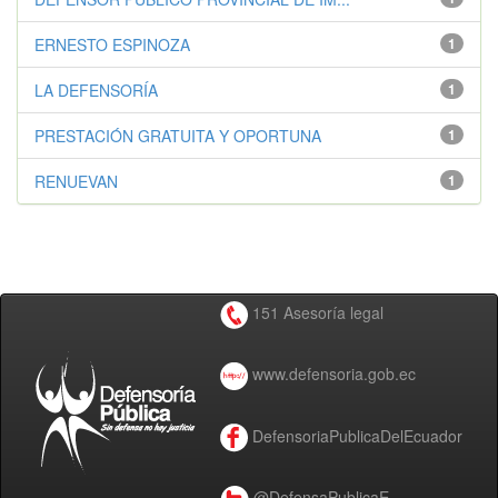
ERNESTO ESPINOZA
1
LA DEFENSORÍA
1
PRESTACIÓN GRATUITA Y OPORTUNA
1
RENUEVAN
1
151 Asesoría legal
www.defensoria.gob.ec
DefensoriaPublicaDelEcuador
@DefensaPublicaE