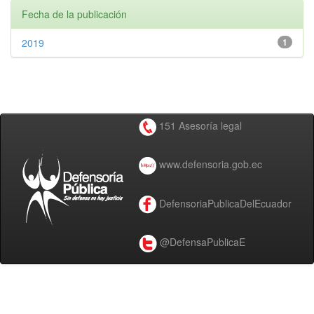
Fecha de la publicación
2019
1
151 Asesoría legal
www.defensoria.gob.ec
DefensoriaPublicaDelEcuador
@DefensaPublicaE