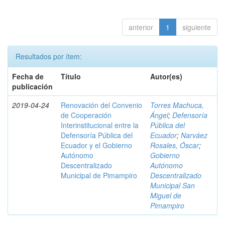
anterior
1
siguiente
Resultados por ítem:
Fecha de
Título
Autor(es)
publicación
2019-04-24
Renovación del Convenio
Torres Machuca,
de Cooperación
Ángel
;
Defensoría
Interinstitucional entre la
Pública del
Defensoría Pública del
Ecuador
;
Narváez
Ecuador y el Gobierno
Rosales, Óscar
;
Autónomo
Gobierno
Descentralizado
Autónomo
Municipal de Pimampiro
Descentralizado
Municipal San
Miguel de
Pimampiro