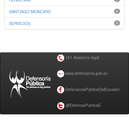
SANTIAGO MONCAYO
1
SERVICIOS
1
151 Asesoría legal
www.defensoria.gob.ec
DefensoriaPublicaDelEcuador
@DefensaPublicaE