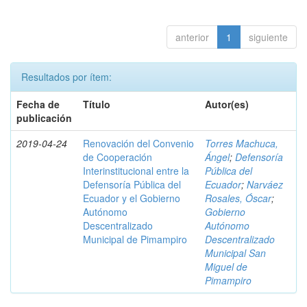
anterior
1
siguiente
Resultados por ítem:
Fecha de
Título
Autor(es)
publicación
2019-04-24
Renovación del Convenio
Torres Machuca,
de Cooperación
Ángel
;
Defensoría
Interinstitucional entre la
Pública del
Defensoría Pública del
Ecuador
;
Narváez
Ecuador y el Gobierno
Rosales, Óscar
;
Autónomo
Gobierno
Descentralizado
Autónomo
Municipal de Pimampiro
Descentralizado
Municipal San
Miguel de
Pimampiro