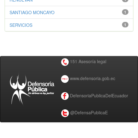
SANTIAGO MONCAYO
1
SERVICIOS
1
151 Asesoría legal
www.defensoria.gob.ec
DefensoriaPublicaDelEcuador
@DefensaPublicaE