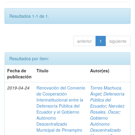
Resultados 1-1 de 1.
anterior
1
siguiente
Resultados por ítem:
Fecha de
Título
Autor(es)
publicación
2019-04-24
Renovación del Convenio
Torres Machuca,
de Cooperación
Ángel
;
Defensoría
Interinstitucional entre la
Pública del
Defensoría Pública del
Ecuador
;
Narváez
Ecuador y el Gobierno
Rosales, Óscar
;
Autónomo
Gobierno
Descentralizado
Autónomo
Municipal de Pimampiro
Descentralizado