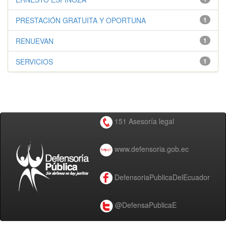
PRESTACIÓN GRATUITA Y OPORTUNA
1
RENUEVAN
1
SERVICIOS
1
151 Asesoría legal
www.defensoria.gob.ec
DefensoriaPublicaDelEcuador
@DefensaPublicaE