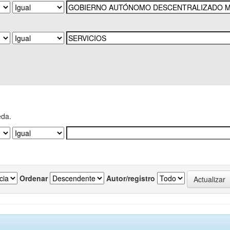
eda.
Ordenar
Autor/registro