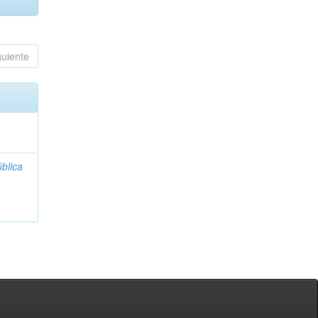
guiente
blica