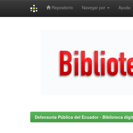
Repositorio
Navegar por
Ayuda
Skip
navigation
Defensoría Pública del Ecuador - Biblioteca digit