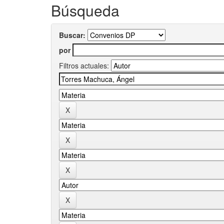
Búsqueda
Buscar:
por
Filtros actuales: