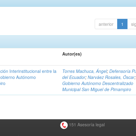
anterior
1
si
Autor(es)
n Interinstitucional entre la
Torres Machuca, Ángel
;
Defensoría Pú
 Gobierno Autónomo
del Ecuador
;
Narváez Rosales, Óscar
;
iro
Gobierno Autónomo Descentralizado
Municipal San Miguel de Pimampiro
151 Asesoría legal