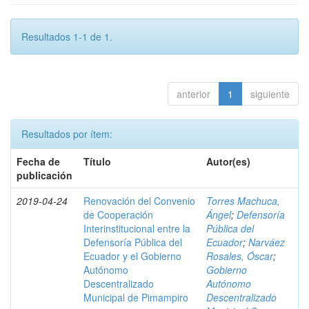
Resultados 1-1 de 1.
anterior
1
siguiente
Resultados por ítem:
Fecha de
Título
Autor(es)
publicación
2019-04-24
Renovación del Convenio
Torres Machuca,
de Cooperación
Ángel
;
Defensoría
Interinstitucional entre la
Pública del
Defensoría Pública del
Ecuador
;
Narváez
Ecuador y el Gobierno
Rosales, Óscar
;
Autónomo
Gobierno
Descentralizado
Autónomo
Municipal de Pimampiro
Descentralizado