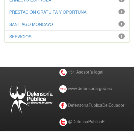
PRESTACIÓN GRATUITA Y OPORTUNA
1
SANTIAGO MONCAYO
1
SERVICIOS
1
151 Asesoría legal
www.defensoria.gob.ec
DefensoriaPublicaDelEcuador
@DefensaPublicaE