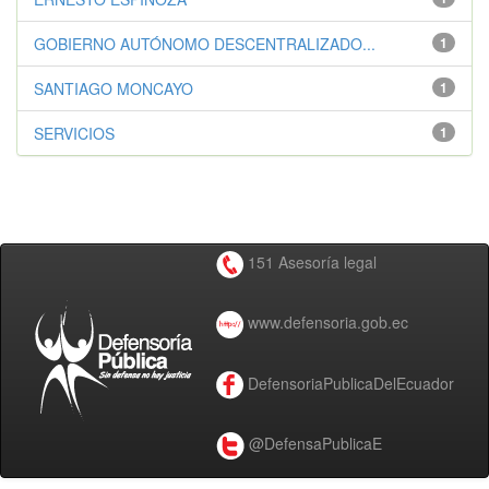
GOBIERNO AUTÓNOMO DESCENTRALIZADO...
1
SANTIAGO MONCAYO
1
SERVICIOS
1
151 Asesoría legal
www.defensoria.gob.ec
DefensoriaPublicaDelEcuador
@DefensaPublicaE