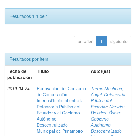
Resultados 1-1 de 1.
anterior
1
siguiente
Resultados por ítem:
Fecha de
Título
Autor(es)
publicación
2019-04-24
Renovación del Convenio
Torres Machuca,
de Cooperación
Ángel
;
Defensoría
Interinstitucional entre la
Pública del
Defensoría Pública del
Ecuador
;
Narváez
Ecuador y el Gobierno
Rosales, Óscar
;
Autónomo
Gobierno
Descentralizado
Autónomo
Municipal de Pimampiro
Descentralizado