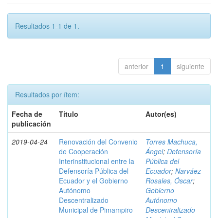
Resultados 1-1 de 1.
anterior
1
siguiente
Resultados por ítem:
Fecha de
Título
Autor(es)
publicación
2019-04-24
Renovación del Convenio
Torres Machuca,
de Cooperación
Ángel
;
Defensoría
Interinstitucional entre la
Pública del
Defensoría Pública del
Ecuador
;
Narváez
Ecuador y el Gobierno
Rosales, Óscar
;
Autónomo
Gobierno
Descentralizado
Autónomo
Municipal de Pimampiro
Descentralizado