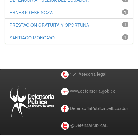
ERNESTO ESPINOZA
1
PRESTACIÓN GRATUITA Y OPORTUNA
1
SANTIAGO MONCAYO
1
151 Asesoría legal
www.defensoria.gob.ec
DefensoriaPublicaDelEcuador
@DefensaPublicaE