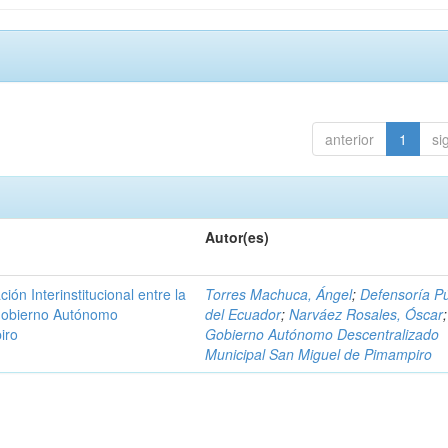
anterior
1
si
Autor(es)
n Interinstitucional entre la
Torres Machuca, Ángel
;
Defensoría Pú
 Gobierno Autónomo
del Ecuador
;
Narváez Rosales, Óscar
;
iro
Gobierno Autónomo Descentralizado
Municipal San Miguel de Pimampiro