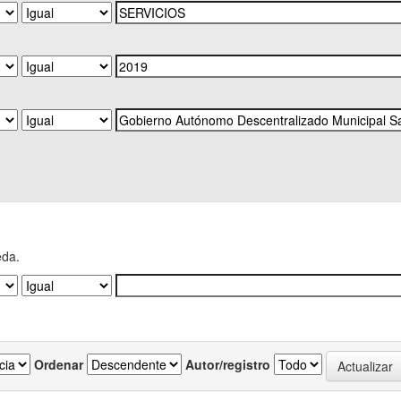
eda.
Ordenar
Autor/registro