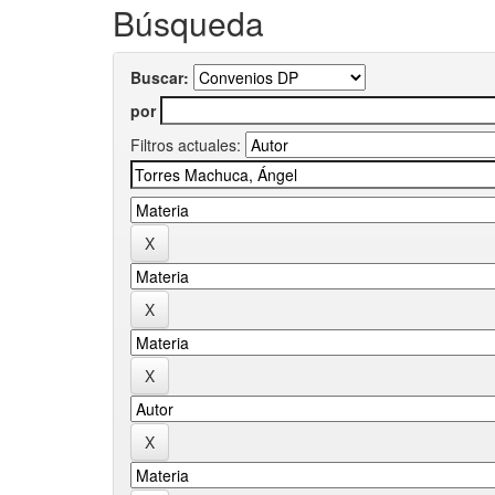
Búsqueda
Buscar:
por
Filtros actuales: