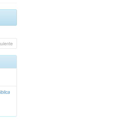
guiente
blica