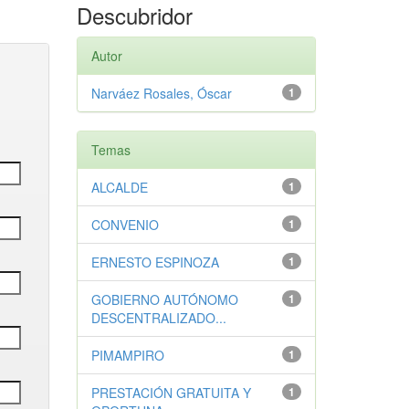
Descubridor
Autor
Narváez Rosales, Óscar
1
Temas
ALCALDE
1
CONVENIO
1
ERNESTO ESPINOZA
1
GOBIERNO AUTÓNOMO
1
DESCENTRALIZADO...
PIMAMPIRO
1
PRESTACIÓN GRATUITA Y
1