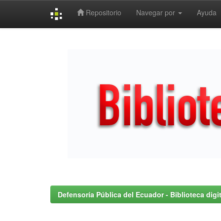
Repositorio
Navegar por
Ayuda
Skip
navigation
Defensoría Pública del Ecuador - Biblioteca digit