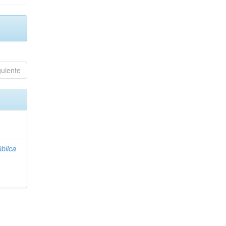
guiente
blica