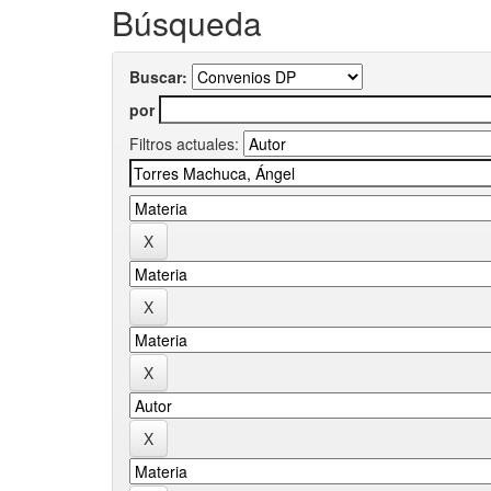
Búsqueda
Buscar:
por
Filtros actuales: