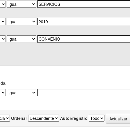
eda.
Ordenar
Autor/registro