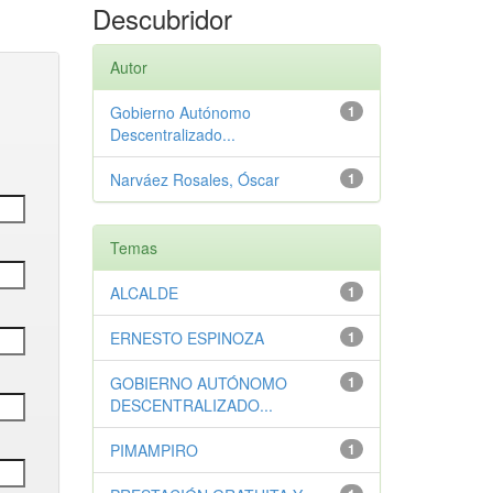
Descubridor
Autor
Gobierno Autónomo
1
Descentralizado...
Narváez Rosales, Óscar
1
Temas
ALCALDE
1
ERNESTO ESPINOZA
1
GOBIERNO AUTÓNOMO
1
DESCENTRALIZADO...
PIMAMPIRO
1