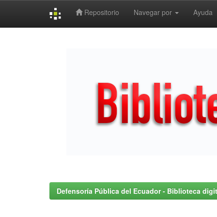
Repositorio
Navegar por
Ayuda
Skip
navigation
Defensoría Pública del Ecuador - Biblioteca digit