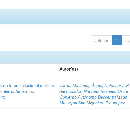
anterior
1
si
Autor(es)
n Interinstitucional entre la
Torres Machuca, Ángel
;
Defensoría Pú
 Gobierno Autónomo
del Ecuador
;
Narváez Rosales, Óscar
;
iro
Gobierno Autónomo Descentralizado
Municipal San Miguel de Pimampiro