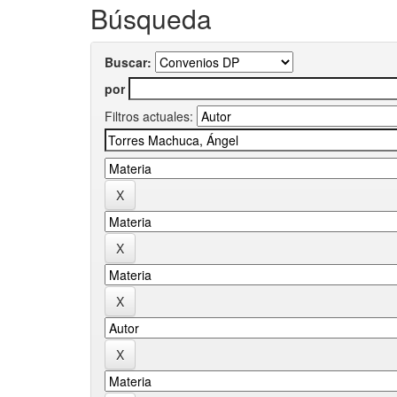
Búsqueda
Buscar:
por
Filtros actuales: