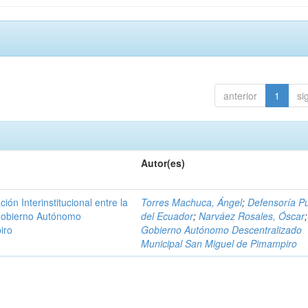
anterior
1
si
Autor(es)
n Interinstitucional entre la
Torres Machuca, Ángel
;
Defensoría Pú
 Gobierno Autónomo
del Ecuador
;
Narváez Rosales, Óscar
;
iro
Gobierno Autónomo Descentralizado
Municipal San Miguel de Pimampiro