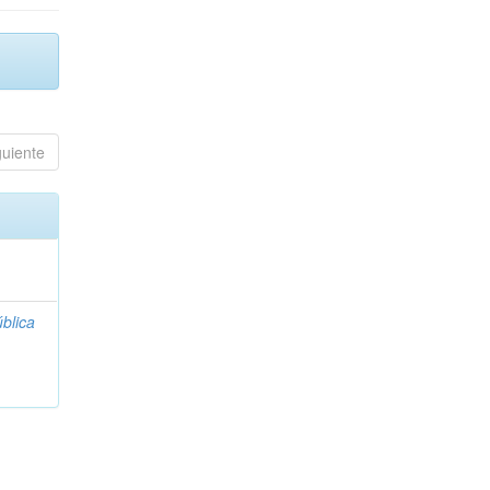
guiente
blica