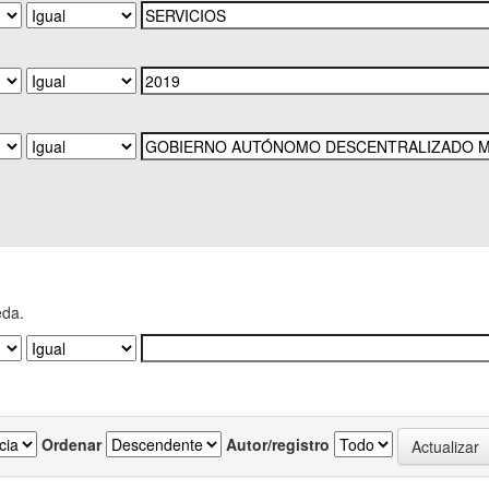
eda.
Ordenar
Autor/registro