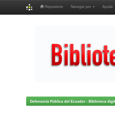
Repositorio
Navegar por
Ayuda
Skip
navigation
Defensoría Pública del Ecuador - Biblioteca digit