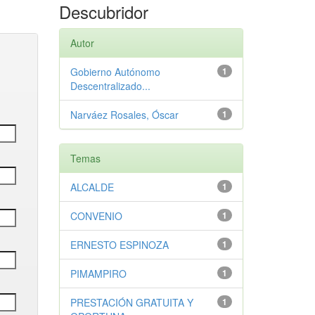
Descubridor
Autor
Gobierno Autónomo
1
Descentralizado...
Narváez Rosales, Óscar
1
Temas
ALCALDE
1
CONVENIO
1
ERNESTO ESPINOZA
1
PIMAMPIRO
1
PRESTACIÓN GRATUITA Y
1