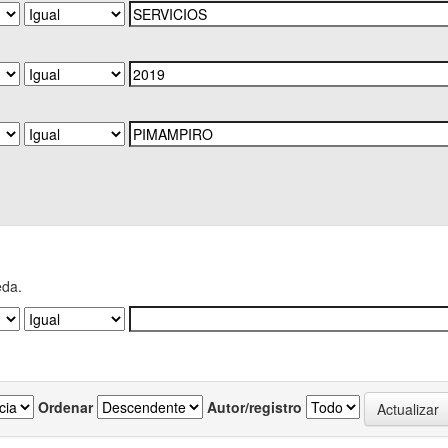
eda.
Ordenar
Autor/registro