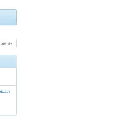
guiente
blica