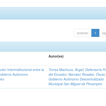
anterior
1
si
Autor(es)
n Interinstitucional entre la
Torres Machuca, Ángel
;
Defensoría Pú
 Gobierno Autónomo
del Ecuador
;
Narváez Rosales, Óscar
;
iro
Gobierno Autónomo Descentralizado
Municipal San Miguel de Pimampiro