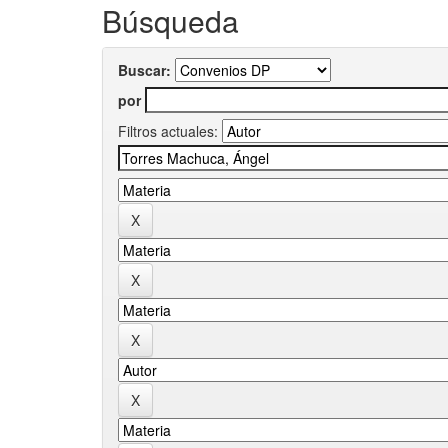
Búsqueda
Buscar:
por
Filtros actuales: