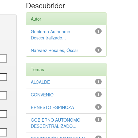
Descubridor
Autor
Gobierno Autónomo
1
Descentralizado...
Narváez Rosales, Óscar
1
Temas
ALCALDE
1
CONVENIO
1
ERNESTO ESPINOZA
1
GOBIERNO AUTÓNOMO
1
DESCENTRALIZADO...