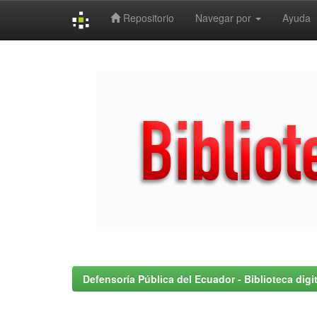
Repositorio
Navegar por
Ayuda
Skip
navigation
Defensoría Pública del Ecuador - Biblioteca digit