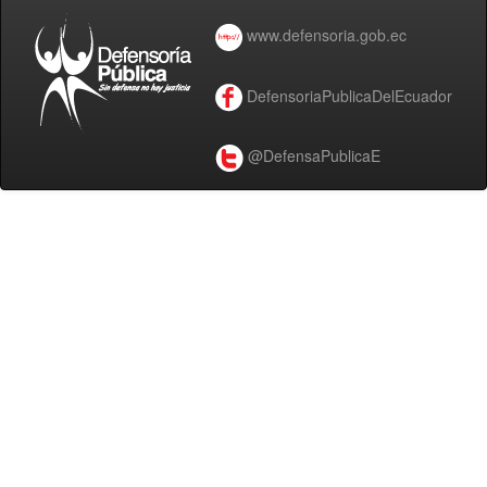
www.defensoria.gob.ec
DefensoriaPublicaDelEcuador
@DefensaPublicaE