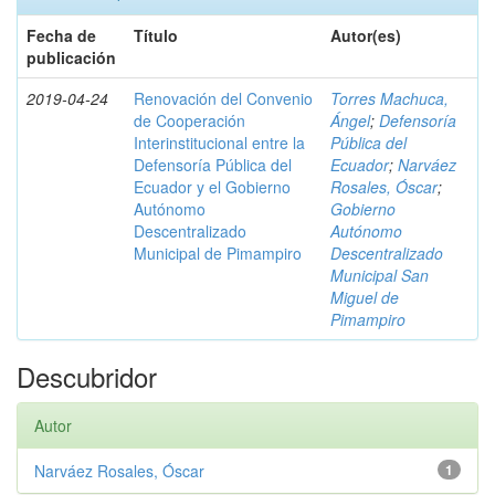
Fecha de
Título
Autor(es)
publicación
2019-04-24
Renovación del Convenio
Torres Machuca,
de Cooperación
Ángel
;
Defensoría
Interinstitucional entre la
Pública del
Defensoría Pública del
Ecuador
;
Narváez
Ecuador y el Gobierno
Rosales, Óscar
;
Autónomo
Gobierno
Descentralizado
Autónomo
Municipal de Pimampiro
Descentralizado
Municipal San
Miguel de
Pimampiro
Descubridor
Autor
Narváez Rosales, Óscar
1