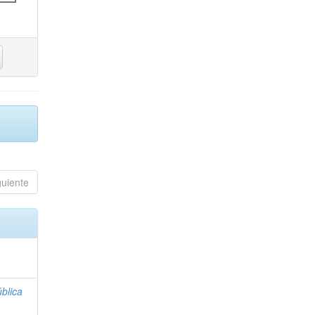
guiente
blica