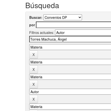
Búsqueda
Buscar:
por
Filtros actuales: