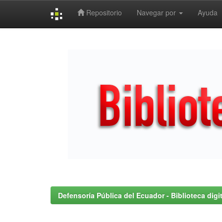
Repositorio
Navegar por
Ayuda
Skip
navigation
Defensoría Pública del Ecuador - Biblioteca digit