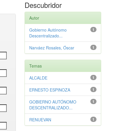
Descubridor
Autor
Gobierno Autónomo
1
Descentralizado...
Narváez Rosales, Óscar
1
Temas
ALCALDE
1
ERNESTO ESPINOZA
1
GOBIERNO AUTÓNOMO
1
DESCENTRALIZADO...
RENUEVAN
1