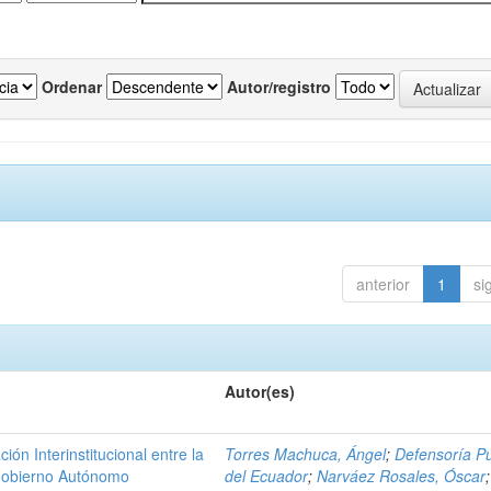
Ordenar
Autor/registro
anterior
1
si
Autor(es)
n Interinstitucional entre la
Torres Machuca, Ángel
;
Defensoría Pú
 Gobierno Autónomo
del Ecuador
;
Narváez Rosales, Óscar
;