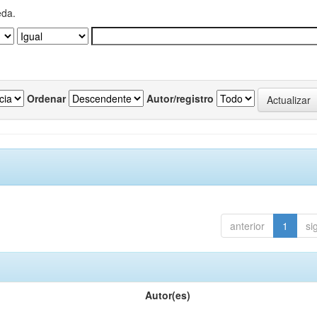
eda.
Ordenar
Autor/registro
anterior
1
si
Autor(es)