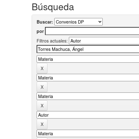
Búsqueda
Buscar:
por
Filtros actuales: