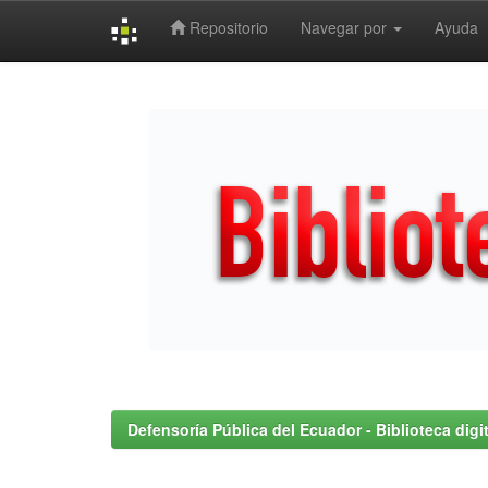
Repositorio
Navegar por
Ayuda
Skip
navigation
Defensoría Pública del Ecuador - Biblioteca digit