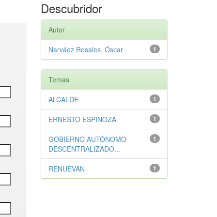
Descubridor
Autor
Narváez Rosales, Óscar
1
Temas
ALCALDE
1
ERNESTO ESPINOZA
1
GOBIERNO AUTÓNOMO
1
DESCENTRALIZADO...
RENUEVAN
1