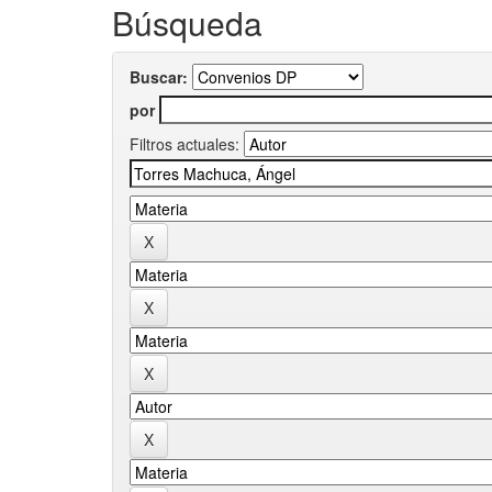
Búsqueda
Buscar:
por
Filtros actuales: