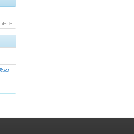
guiente
blica