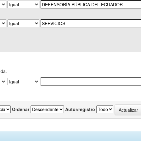
eda.
Ordenar
Autor/registro