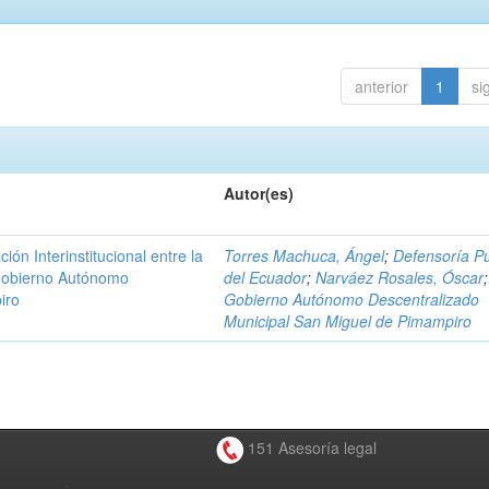
anterior
1
si
Autor(es)
n Interinstitucional entre la
Torres Machuca, Ángel
;
Defensoría Pú
 Gobierno Autónomo
del Ecuador
;
Narváez Rosales, Óscar
;
iro
Gobierno Autónomo Descentralizado
Municipal San Miguel de Pimampiro
151 Asesoría legal