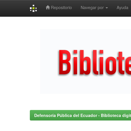
Repositorio
Navegar por
Ayuda
Skip
navigation
Defensoría Pública del Ecuador - Biblioteca digit