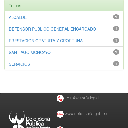
Temas
ALCALDE
1
DEFENSOR PÚBLICO GENERAL ENCARGADO
1
PRESTACIÓN GRATUITA Y OPORTUNA
1
SANTIAGO MONCAYO
1
SERVICIOS
1
151 Asesoría legal
www.defensoria.gob.ec