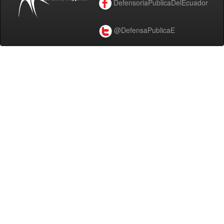
DefensoriaPublicaDelEcuador
@DefensaPublicaE