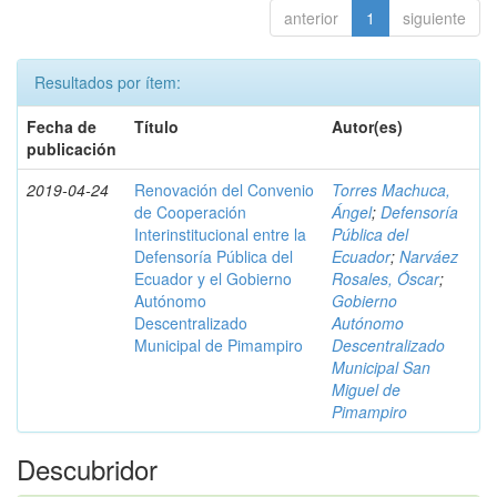
anterior
1
siguiente
Resultados por ítem:
Fecha de
Título
Autor(es)
publicación
2019-04-24
Renovación del Convenio
Torres Machuca,
de Cooperación
Ángel
;
Defensoría
Interinstitucional entre la
Pública del
Defensoría Pública del
Ecuador
;
Narváez
Ecuador y el Gobierno
Rosales, Óscar
;
Autónomo
Gobierno
Descentralizado
Autónomo
Municipal de Pimampiro
Descentralizado
Municipal San
Miguel de
Pimampiro
Descubridor