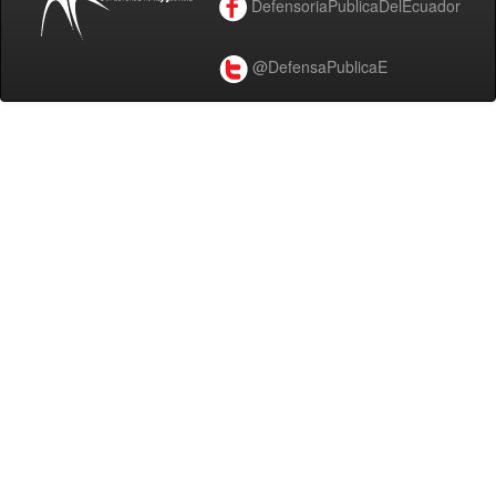
DefensoriaPublicaDelEcuador
@DefensaPublicaE