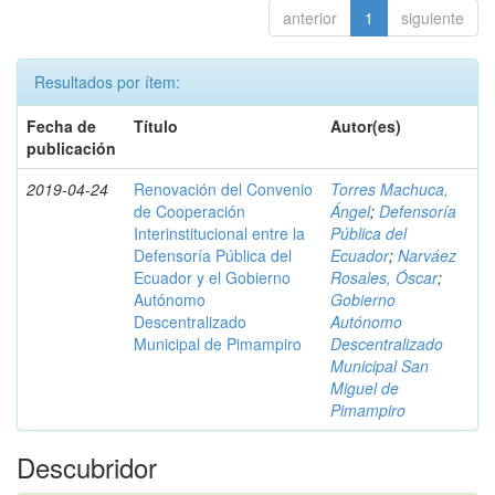
anterior
1
siguiente
Resultados por ítem:
Fecha de
Título
Autor(es)
publicación
2019-04-24
Renovación del Convenio
Torres Machuca,
de Cooperación
Ángel
;
Defensoría
Interinstitucional entre la
Pública del
Defensoría Pública del
Ecuador
;
Narváez
Ecuador y el Gobierno
Rosales, Óscar
;
Autónomo
Gobierno
Descentralizado
Autónomo
Municipal de Pimampiro
Descentralizado
Municipal San
Miguel de
Pimampiro
Descubridor