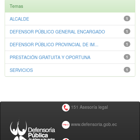
Temas
ALCALDE
1
DEFENSOR PÚBLICO GENERAL ENCARGADO
1
DEFENSOR PÚBLICO PROVINCIAL DE IM...
1
PRESTACIÓN GRATUITA Y OPORTUNA
1
SERVICIOS
1
151 Asesoría legal
www.defensoria.gob.ec