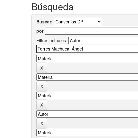
Búsqueda
Buscar:
por
Filtros actuales: