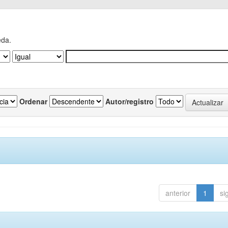
eda.
Ordenar
Autor/registro
anterior
1
si