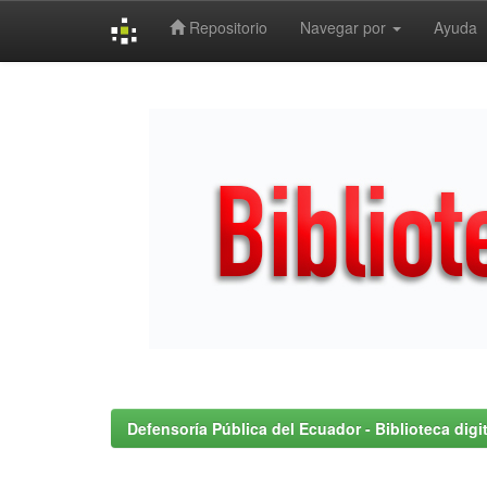
Repositorio
Navegar por
Ayuda
Skip
navigation
Defensoría Pública del Ecuador - Biblioteca digit