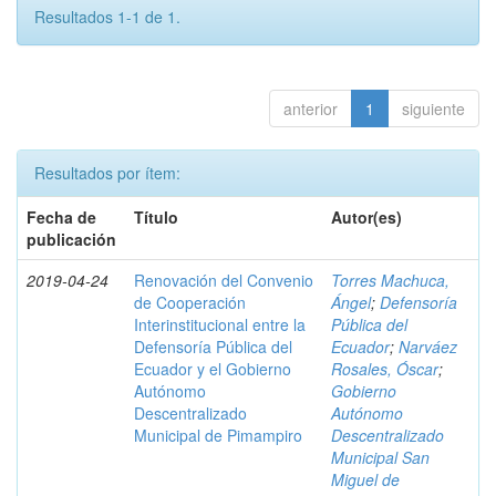
Resultados 1-1 de 1.
anterior
1
siguiente
Resultados por ítem:
Fecha de
Título
Autor(es)
publicación
2019-04-24
Renovación del Convenio
Torres Machuca,
de Cooperación
Ángel
;
Defensoría
Interinstitucional entre la
Pública del
Defensoría Pública del
Ecuador
;
Narváez
Ecuador y el Gobierno
Rosales, Óscar
;
Autónomo
Gobierno
Descentralizado
Autónomo
Municipal de Pimampiro
Descentralizado
Municipal San
Miguel de