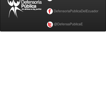
DefensoriaPublicaDelEcuador
@DefensaPublicaE