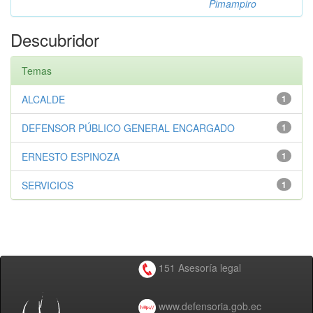
Pimampiro
Descubridor
Temas
ALCALDE
1
DEFENSOR PÚBLICO GENERAL ENCARGADO
1
ERNESTO ESPINOZA
1
SERVICIOS
1
151 Asesoría legal
www.defensoria.gob.ec