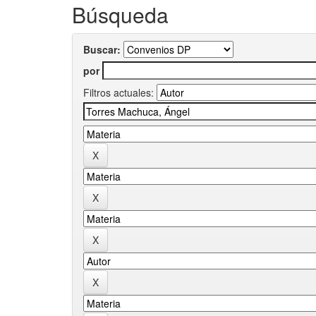
Búsqueda
Buscar:
por
Filtros actuales: