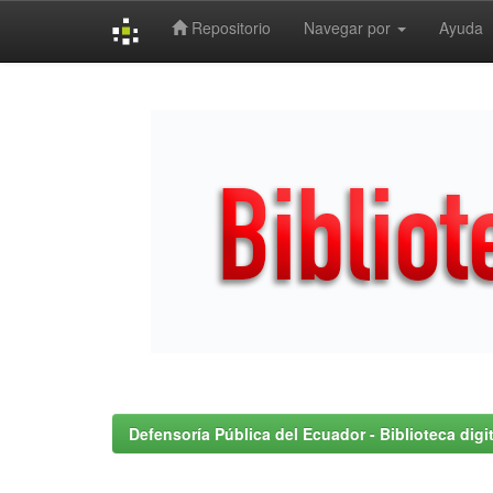
Repositorio
Navegar por
Ayuda
Skip
navigation
Defensoría Pública del Ecuador - Biblioteca digit