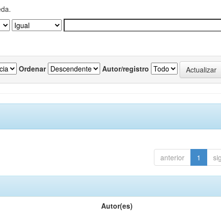
eda.
Ordenar
Autor/registro
anterior
1
si
Autor(es)