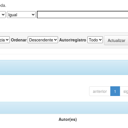
eda.
Ordenar
Autor/registro
anterior
1
si
Autor(es)