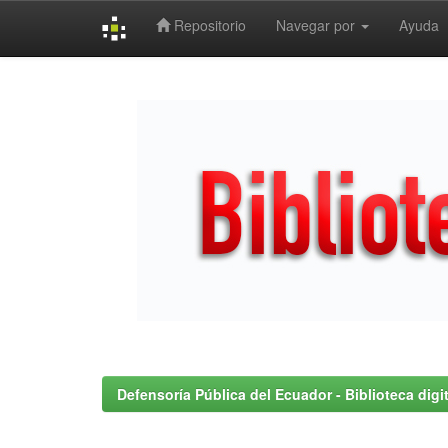
Repositorio
Navegar por
Ayuda
Skip
navigation
Defensoría Pública del Ecuador - Biblioteca digit