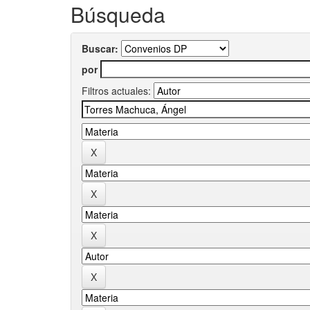
Búsqueda
Buscar:
por
Filtros actuales: