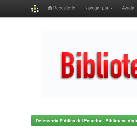
Repositorio
Navegar por
Ayuda
Skip
navigation
Defensoría Pública del Ecuador - Biblioteca digit