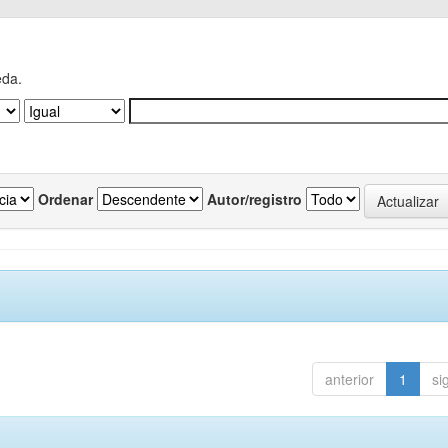
eda.
Ordenar
Autor/registro
anterior
1
si