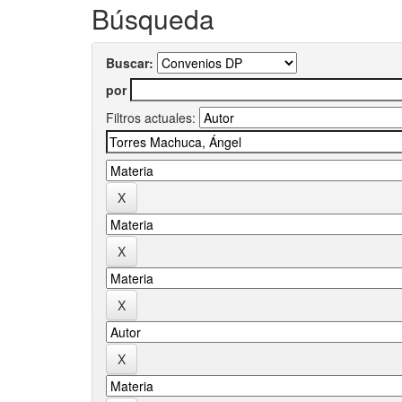
Búsqueda
Buscar:
por
Filtros actuales: