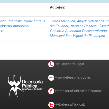
Autor(es)
n Interinstitucional entre la
Torres Machuca, Ángel
;
Defensoría Pú
 Gobierno Autónomo
del Ecuador
;
Narváez Rosales, Óscar
;
iro
Gobierno Autónomo Descentralizado
Municipal San Miguel de Pimampiro
151 Asesoría legal
www.defensoria.gob.ec
DefensoriaPublicaDelEcuador
@DefensaPublicaE