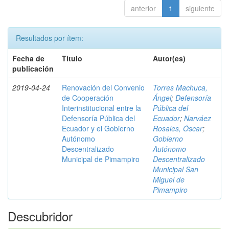
anterior
1
siguiente
Resultados por ítem:
Fecha de
Título
Autor(es)
publicación
2019-04-24
Renovación del Convenio
Torres Machuca,
de Cooperación
Ángel
;
Defensoría
Interinstitucional entre la
Pública del
Defensoría Pública del
Ecuador
;
Narváez
Ecuador y el Gobierno
Rosales, Óscar
;
Autónomo
Gobierno
Descentralizado
Autónomo
Municipal de Pimampiro
Descentralizado
Municipal San
Miguel de
Pimampiro
Descubridor