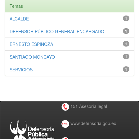
Temas
ALCALDE
1
DEFENSOR PÚBLICO GENERAL ENCARGADO
1
ERNESTO ESPINOZA
1
SANTIAGO MONCAYO
1
SERVICIOS
1
151 Asesoría legal
www.defensoria.gob.ec