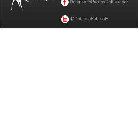
DefensoriaPublicaDelEcuador
@DefensaPublicaE