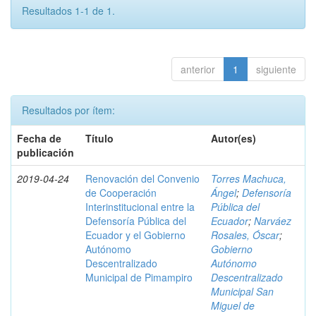
Resultados 1-1 de 1.
anterior
1
siguiente
Resultados por ítem:
Fecha de
Título
Autor(es)
publicación
2019-04-24
Renovación del Convenio
Torres Machuca,
de Cooperación
Ángel
;
Defensoría
Interinstitucional entre la
Pública del
Defensoría Pública del
Ecuador
;
Narváez
Ecuador y el Gobierno
Rosales, Óscar
;
Autónomo
Gobierno
Descentralizado
Autónomo
Municipal de Pimampiro
Descentralizado
Municipal San
Miguel de