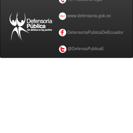
www.defensoria.gob.ec
DefensoriaPublicaDelEcuador
@DefensaPublicaE