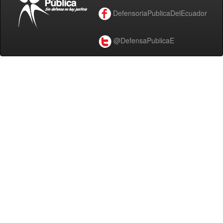
DefensoriaPublicaDelEcuador
@DefensaPublicaE