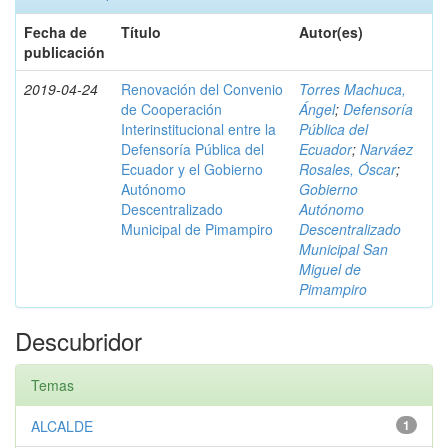
Fecha de
Título
Autor(es)
publicación
2019-04-24
Renovación del Convenio
Torres Machuca,
de Cooperación
Ángel
;
Defensoría
Interinstitucional entre la
Pública del
Defensoría Pública del
Ecuador
;
Narváez
Ecuador y el Gobierno
Rosales, Óscar
;
Autónomo
Gobierno
Descentralizado
Autónomo
Municipal de Pimampiro
Descentralizado
Municipal San
Miguel de
Pimampiro
Descubridor
Temas
ALCALDE
1