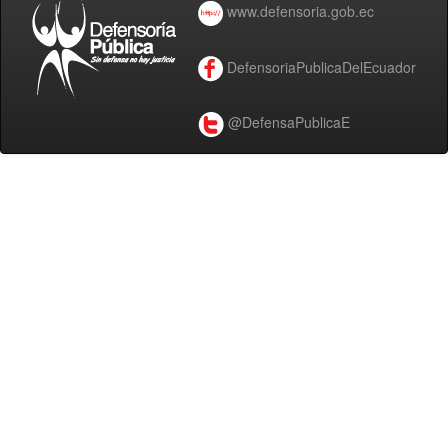
www.defensoria.gob.ec
DefensoriaPublicaDelEcuador
@DefensaPublicaE