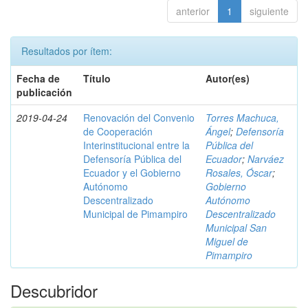
anterior
1
siguiente
Resultados por ítem:
Fecha de
Título
Autor(es)
publicación
2019-04-24
Renovación del Convenio
Torres Machuca,
de Cooperación
Ángel
;
Defensoría
Interinstitucional entre la
Pública del
Defensoría Pública del
Ecuador
;
Narváez
Ecuador y el Gobierno
Rosales, Óscar
;
Autónomo
Gobierno
Descentralizado
Autónomo
Municipal de Pimampiro
Descentralizado
Municipal San
Miguel de
Pimampiro
Descubridor