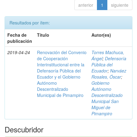
anterior
1
siguiente
Resultados por ítem:
Fecha de
Título
Autor(es)
publicación
2019-04-24
Renovación del Convenio
Torres Machuca,
de Cooperación
Ángel
;
Defensoría
Interinstitucional entre la
Pública del
Defensoría Pública del
Ecuador
;
Narváez
Ecuador y el Gobierno
Rosales, Óscar
;
Autónomo
Gobierno
Descentralizado
Autónomo
Municipal de Pimampiro
Descentralizado
Municipal San
Miguel de
Pimampiro
Descubridor