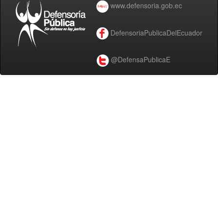
www.defensoria.gob.ec
DefensoriaPublicaDelEcuador
@DefensaPublicaE