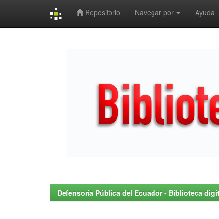
Repositorio
Navegar por
Ayuda
Skip
navigation
Defensoría Pública del Ecuador - Biblioteca digit