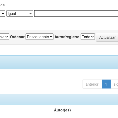
eda.
Ordenar
Autor/registro
anterior
1
si
Autor(es)