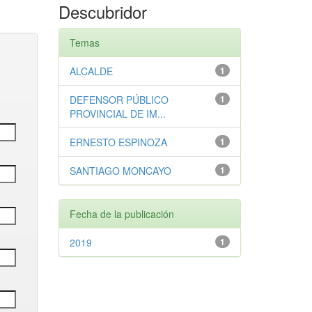
Descubridor
Temas
ALCALDE
1
DEFENSOR PÚBLICO
1
PROVINCIAL DE IM...
ERNESTO ESPINOZA
1
SANTIAGO MONCAYO
1
Fecha de la publicación
2019
1