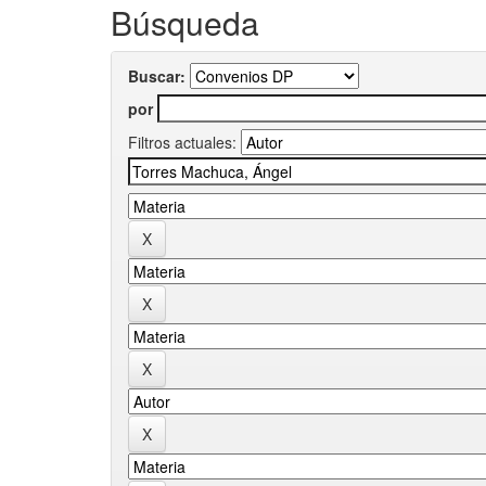
Búsqueda
Buscar:
por
Filtros actuales: