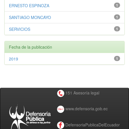
ERNESTO ESPINOZA
1
SANTIAGO MONCAYO
1
SERVICIOS
1
Fecha de la publicación
2019
1
151 Asesoría legal
www.defensoria.gob.ec
DefensoriaPublicaDelEcuador