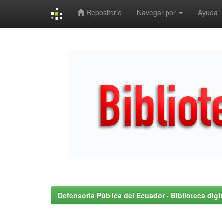
Repositorio
Navegar por
Ayuda
Skip
navigation
Defensoría Pública del Ecuador - Biblioteca digit