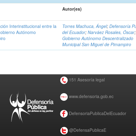
Autor(es)
n Interinstitucional entre la
Torres Machuca, Ángel
;
Defensoría Pú
 Gobierno Autónomo
del Ecuador
;
Narváez Rosales, Óscar
;
iro
Gobierno Autónomo Descentralizado
Municipal San Miguel de Pimampiro
151 Asesoría legal
www.defensoria.gob.ec
DefensoriaPublicaDelEcuador
@DefensaPublicaE