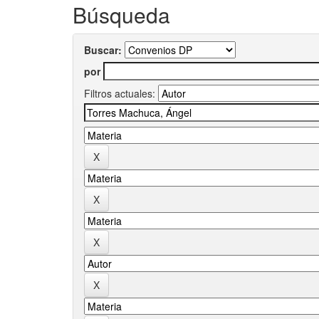
Búsqueda
Buscar:
por
Filtros actuales: