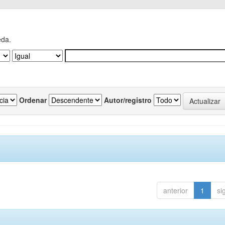
eda.
Ordenar
Autor/registro
anterior
1
si