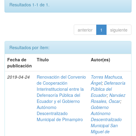
Resultados 1-1 de 1.
anterior
1
siguiente
Resultados por ítem:
Fecha de
Título
Autor(es)
publicación
2019-04-24
Renovación del Convenio
Torres Machuca,
de Cooperación
Ángel
;
Defensoría
Interinstitucional entre la
Pública del
Defensoría Pública del
Ecuador
;
Narváez
Ecuador y el Gobierno
Rosales, Óscar
;
Autónomo
Gobierno
Descentralizado
Autónomo
Municipal de Pimampiro
Descentralizado
Municipal San
Miguel de