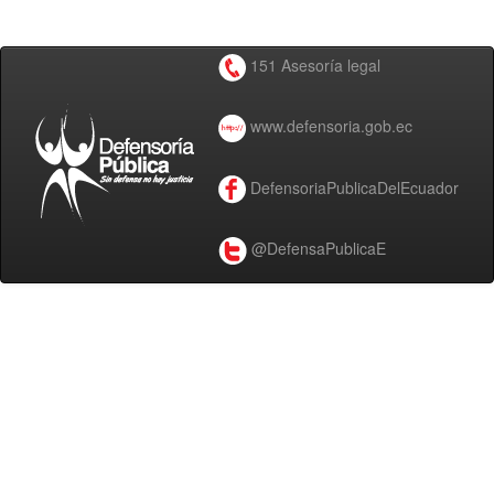
151 Asesoría legal
www.defensoria.gob.ec
DefensoriaPublicaDelEcuador
@DefensaPublicaE